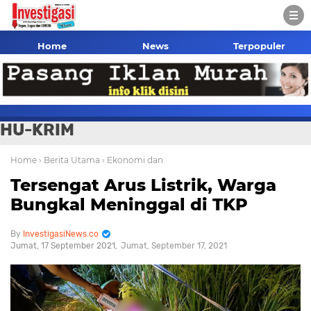
Home
News
Terpopuler
HU-KRIM
Home
› Berita Utama
› Ekonomi dan
Tersengat Arus Listrik, Warga
Bungkal Meninggal di TKP
InvestigasiNews.co
Jumat, 17 September 2021
Jumat, September 17, 2021