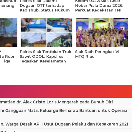
Kadishub
Polres Siak Dalami
Kodim 0322/Siak Gelar
emenang
Dugaan OTT terhadap
Nobar Piala Dunia 2026,
Kadishub, Status Hukum
Perkuat Kedekatan TNI
Belum Diumumkan
dan Masyarakat
P
Polres Siak Tertibkan Truk
Siak Raih Peringkat VI
nta Robi
Sawit ODOL, Kapolres
MTQ Riau
 Tiga
Tegaskan Keselamatan
Tak Bisa Ditawar
atian dr. Alex Cristo Loris Mengarah pada Bunuh Diri
ami Gangguan Mata, Keluarga Berharap Bantuan untuk Operasi
in, Warga Desak APH Usut Dugaan Pelaku dan Kebakaran 2021