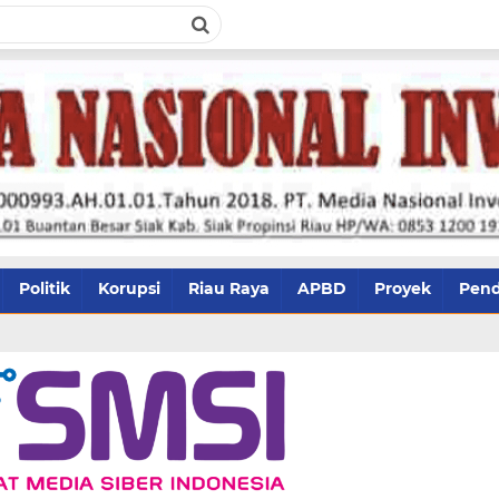
Politik
Korupsi
Riau Raya
APBD
Proyek
Pend