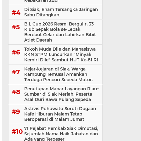
Kebakaran 2021
Di Siak, Enam Tersangka Jaringan
Sabu Ditangkap.
BIL Cup 2026 Resmi Bergulir, 33
Klub Sepak Bola se-Lebak
Berebut Gelar dan Lahirkan Bibit
Atlet Daerah
Tokoh Muda Dile dan Mahasiswa
KKN STPM Luncurkan "Minyak
Kemiri Dile" Sambut HUT Ke-81 RI
Kejar-kejaran di Siak, Warga
Kampung Temusai Amankan
Terduga Pencuri Sepeda Motor.
Penutupan Mabar Layangan Riau–
Sumbar di Siak Meriah, Peserta
Asal Duri Bawa Pulang Sepeda
Aktivis Pohuwato Soroti Dugaan
Kafe Hiburan Malam Tetap
Beroperasi di Malam Jumat
71 Pejabat Pemkab Siak Dimutasi,
Sejumlah Nama Naik Jabatan dan
Ada yang Tergeser