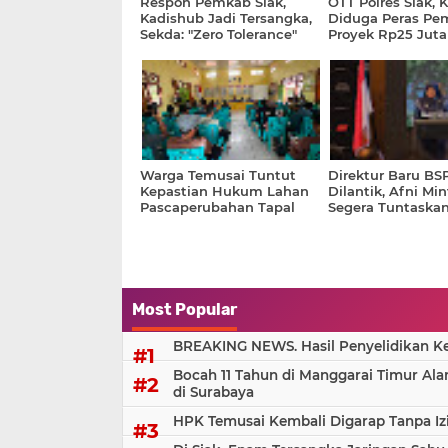
Respon Pemkab Siak,
OTT Polres Siak, 
Kadishub Jadi Tersangka,
Diduga Peras P
Sekda: "Zero Tolerance"
Proyek Rp25 Juta
Warga Temusai Tuntut
Direktur Baru BS
Kepastian Hukum Lahan
Dilantik, Afni Mi
Pascaperubahan Tapal
Segera Tuntaskan
Batas Siak–Bengkalis
Agenda Prioritas
Most Popular
BREAKING NEWS. Hasil Penyelidikan Kem
Bocah 11 Tahun di Manggarai Timur Al
di Surabaya
HPK Temusai Kembali Digarap Tanpa Iz