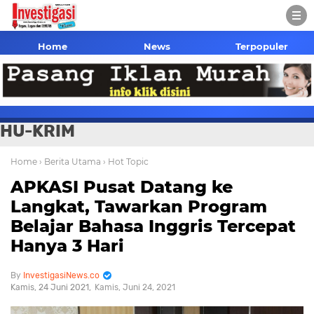
Home
News
Terpopuler
HU-KRIM
Home
› Berita Utama
› Hot Topic
APKASI Pusat Datang ke
Langkat, Tawarkan Program
Belajar Bahasa Inggris Tercepat
Hanya 3 Hari
InvestigasiNews.co
Kamis, 24 Juni 2021
Kamis, Juni 24, 2021