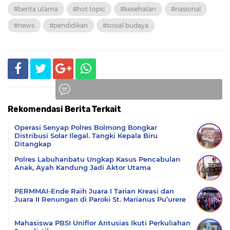
#berita utama
#hot topic
#kesehatan
#nasional
#news
#pendidikan
#sosial budaya
Rekomendasi Berita Terkait
Komentar
Operasi Senyap Polres Bolmong Bongkar
Distribusi Solar Ilegal. Tangki Kepala Biru
Ditangkap
Polres Labuhanbatu Ungkap Kasus Pencabulan
Anak, Ayah Kandung Jadi Aktor Utama
PERMMAI-Ende Raih Juara I Tarian Kreasi dan
Juara II Renungan di Paroki St. Marianus Pu’urere
Mahasiswa PBSI Uniflor Antusias Ikuti Perkuliahan