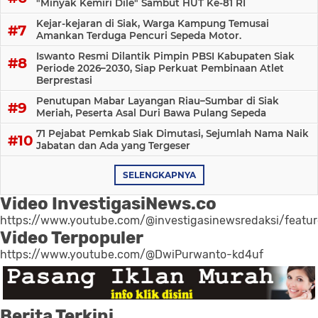
"Minyak Kemiri Dile" Sambut HUT Ke-81 RI
Kejar-kejaran di Siak, Warga Kampung Temusai
Amankan Terduga Pencuri Sepeda Motor.
Iswanto Resmi Dilantik Pimpin PBSI Kabupaten Siak
Periode 2026–2030, Siap Perkuat Pembinaan Atlet
Berprestasi
Penutupan Mabar Layangan Riau–Sumbar di Siak
Meriah, Peserta Asal Duri Bawa Pulang Sepeda
71 Pejabat Pemkab Siak Dimutasi, Sejumlah Nama Naik
Jabatan dan Ada yang Tergeser
SELENGKAPNYA
Video InvestigasiNews.co
https://www.youtube.com/@investigasinewsredaksi/featu
Video Terpopuler
https://www.youtube.com/@DwiPurwanto-kd4uf
Berita Terkini