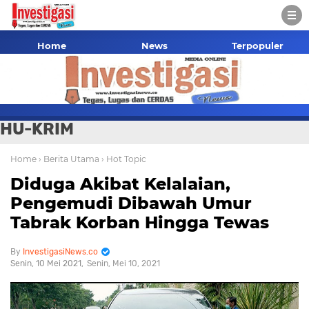
Home
News
Terpopuler
HU-KRIM
Home
› Berita Utama
› Hot Topic
Diduga Akibat Kelalaian,
Pengemudi Dibawah Umur
Tabrak Korban Hingga Tewas
InvestigasiNews.co
Senin, 10 Mei 2021
Senin, Mei 10, 2021