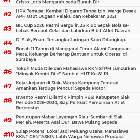
Cristo Loris Mengarah pada Bunuh Diri
HPK Temusai Kembali Digarap Tanpa Izin, Warga Desak
APH Usut Dugaan Pelaku dan Kebakaran 2021
BIL Cup 2026 Resmi Bergulir, 33 Klub Sepak Bola se-
Lebak Berebut Gelar dan Lahirkan Bibit Atlet Daerah
Di Siak, Enam Tersangka Jaringan Sabu Ditangkap.
Bocah 11 Tahun di Manggarai Timur Alami Gangguan
Mata, Keluarga Berharap Bantuan untuk Operasi di
Surabaya
Tokoh Muda Dile dan Mahasiswa KKN STPM Luncurkan
"Minyak Kemiri Dile" Sambut HUT Ke-81 RI
Kejar-kejaran di Siak, Warga Kampung Temusai
Amankan Terduga Pencuri Sepeda Motor.
Iswanto Resmi Dilantik Pimpin PBSI Kabupaten Siak
Periode 2026–2030, Siap Perkuat Pembinaan Atlet
Berprestasi
Penutupan Mabar Layangan Riau–Sumbar di Siak
Meriah, Peserta Asal Duri Bawa Pulang Sepeda
Sulap Potensi Lokal Jadi Peluang Usaha, Mahasiswa
KKNT GENTASKIN Latih Warga Nenowea Produksi