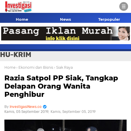
Home
News
Terpopuler
HU-KRIM
Home
› Ekonomi dan Bisnis
› Siak Raya
Razia Satpol PP Siak, Tangkap
Delapan Orang Wanita
Penghibur
InvestigasiNews.co
Kamis, 05 September 2019
Kamis, September 05, 2019