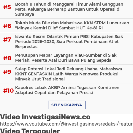
Bocah 11 Tahun di Manggarai Timur Alami Gangguan
Mata, Keluarga Berharap Bantuan untuk Operasi di
Surabaya
Tokoh Muda Dile dan Mahasiswa KKN STPM Luncurkan
"Minyak Kemiri Dile" Sambut HUT Ke-81 RI
Iswanto Resmi Dilantik Pimpin PBSI Kabupaten Siak
Periode 2026–2030, Siap Perkuat Pembinaan Atlet
Berprestasi
Penutupan Mabar Layangan Riau–Sumbar di Siak
Meriah, Peserta Asal Duri Bawa Pulang Sepeda
Sulap Potensi Lokal Jadi Peluang Usaha, Mahasiswa
KKNT GENTASKIN Latih Warga Nenowea Produksi
Minyak Urut Tradisional
Kapolres Lebak AKBP Arninsi Tegaskan Komitmen
Adaptasi Cepat dan Pelayanan Presisi
SELENGKAPNYA
Video InvestigasiNews.co
https://www.youtube.com/@investigasinewsredaksi/featu
Video Terpopuler