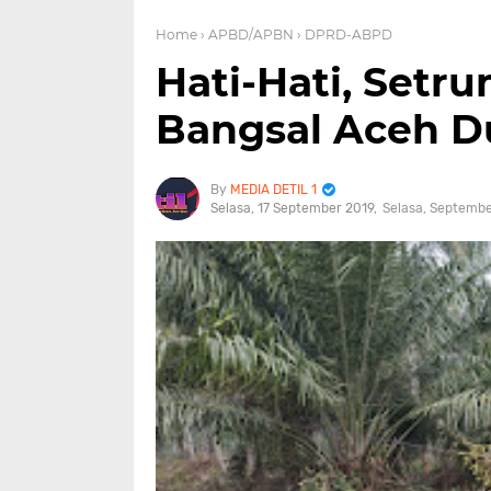
Home
› APBD/APBN
› DPRD-ABPD
Hati-Hati, Set
Bangsal Aceh 
MEDIA DETIL 1
Selasa, 17 September 2019
Selasa, Septembe