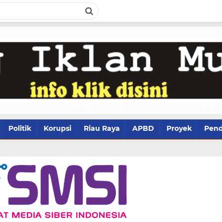
Politik
Korupsi
Riau Raya
APBD
Proyek
Pend