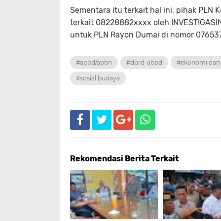
Sementara itu terkait hal ini, pihak PL
terkait 08228882xxxx oleh INVESTIGASIN
untuk PLN Rayon Dumai di nomor 076537
#apbd/apbn
#dprd-abpd
#ekonomi dan 
#sosial budaya
Rekomendasi Berita Terkait