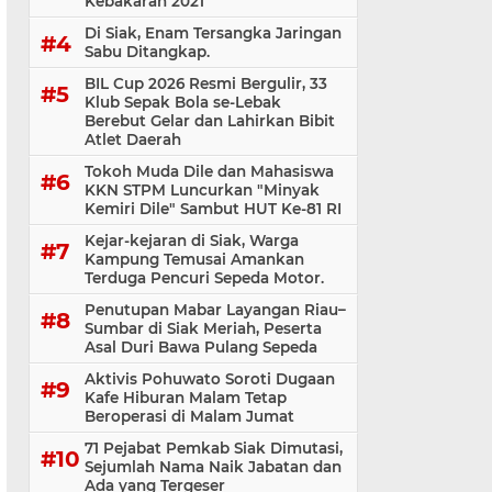
Kebakaran 2021
Di Siak, Enam Tersangka Jaringan
Sabu Ditangkap.
BIL Cup 2026 Resmi Bergulir, 33
Klub Sepak Bola se-Lebak
Berebut Gelar dan Lahirkan Bibit
Atlet Daerah
Tokoh Muda Dile dan Mahasiswa
KKN STPM Luncurkan "Minyak
Kemiri Dile" Sambut HUT Ke-81 RI
Kejar-kejaran di Siak, Warga
Kampung Temusai Amankan
Terduga Pencuri Sepeda Motor.
Penutupan Mabar Layangan Riau–
Sumbar di Siak Meriah, Peserta
Asal Duri Bawa Pulang Sepeda
Aktivis Pohuwato Soroti Dugaan
Kafe Hiburan Malam Tetap
Beroperasi di Malam Jumat
71 Pejabat Pemkab Siak Dimutasi,
Sejumlah Nama Naik Jabatan dan
Ada yang Tergeser