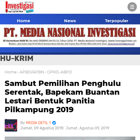
Home
News
Terpopuler
HU-KRIM
Home
› APBD/APBN
› DPRD-ABPD
Sambut Pemilihan Penghulu
Serentak, Bapekam Buantan
Lestari Bentuk Panitia
Pilkampung 2019
MEDIA DETIL 1
Jumat, 09 Agustus 2019
Jumat, Agustus 09, 2019