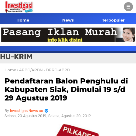
Home
News
Terpopuler
HU-KRIM
Home
› APBD/APBN
› DPRD-ABPD
Pendaftaran Balon Penghulu di
Kabupaten Siak, Dimulai 19 s/d
29 Agustus 2019
InvestigasiNews.co
Selasa, 20 Agustus 2019
Selasa, Agustus 20, 2019