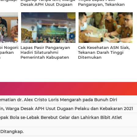
Desak APH Usut Dugaan
Pangarayan, Tekankan
Pelaku dan Kebakaran
Disiplin dan Zero
2021
HALINAR
i Nogori:
Lapas Pasir Pangarayan
Cek Kesehatan ASN Siak,
parkan
Hadiri Silaturahmi
Tekanan Darah Tinggi
n
Pemerintah Kabupaten
Ditemukan
garan
Rokan Hulu Bersama
Kejati Riau
atian dr. Alex Cristo Loris Mengarah pada Bunuh Diri
in, Warga Desak APH Usut Dugaan Pelaku dan Kebakaran 2021
epak Bola se-Lebak Berebut Gelar dan Lahirkan Bibit Atlet
 Ditangkap.