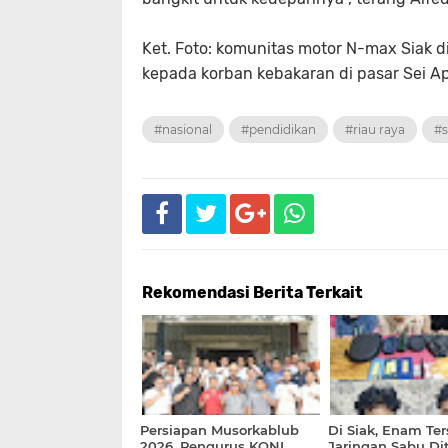
Ket. Foto: komunitas motor N-max Siak 
kepada korban kebakaran di pasar Sei Ap
#nasional
#pendidikan
#riau raya
#s
Rekomendasi Berita Terkait
Persiapan Musorkablub
Di Siak, Enam Te
2026, Pengurus KONI
Jaringan Sabu Di