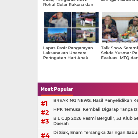
Rohul Gelar Rakorsi dan
Bentuk Tim Panitia
Penjaringan
Lapas Pasir Pangarayan
Talk Show Seramb
Laksanakan Upacara
Sekda Yusmar Pa
Peringatan Hari Anak
Evaluasi MTQ da
Nasional Tahun 2026
Transparansi Ang
Haji 2026
Most Popular
BREAKING NEWS. Hasil Penyelidikan Kem
HPK Temusai Kembali Digarap Tanpa Iz
BIL Cup 2026 Resmi Bergulir, 33 Klub S
Daerah
Di Siak, Enam Tersangka Jaringan Sabu