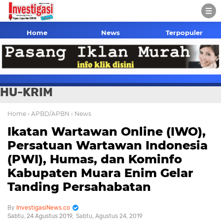
Home
News
Terpopuler
HU-KRIM
Home
› APBD/APBN
› News
Ikatan Wartawan Online (IWO),
Persatuan Wartawan Indonesia
(PWI), Humas, dan Kominfo
Kabupaten Muara Enim Gelar
Tanding Persahabatan
InvestigasiNews.co
Sabtu, 24 Agustus 2019
Sabtu, Agustus 24, 2019