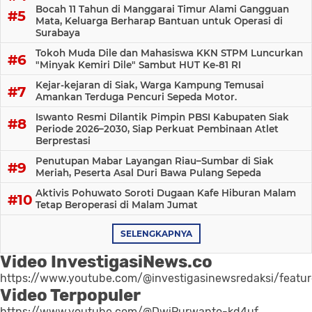
Bocah 11 Tahun di Manggarai Timur Alami Gangguan
Mata, Keluarga Berharap Bantuan untuk Operasi di
Surabaya
Tokoh Muda Dile dan Mahasiswa KKN STPM Luncurkan
"Minyak Kemiri Dile" Sambut HUT Ke-81 RI
Kejar-kejaran di Siak, Warga Kampung Temusai
Amankan Terduga Pencuri Sepeda Motor.
Iswanto Resmi Dilantik Pimpin PBSI Kabupaten Siak
Periode 2026–2030, Siap Perkuat Pembinaan Atlet
Berprestasi
Penutupan Mabar Layangan Riau–Sumbar di Siak
Meriah, Peserta Asal Duri Bawa Pulang Sepeda
Aktivis Pohuwato Soroti Dugaan Kafe Hiburan Malam
Tetap Beroperasi di Malam Jumat
SELENGKAPNYA
Video InvestigasiNews.co
https://www.youtube.com/@investigasinewsredaksi/featu
Video Terpopuler
https://www.youtube.com/@DwiPurwanto-kd4uf