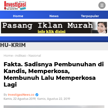
Home
News
Terpopuler
HU-KRIM
Home
› indikasi
› Nasional
Fakta. Sadisnya Pembunuhan di
Kandis, Memperkosa,
Membunuh Lalu Memperkosa
Lagi
InvestigasiNews.co
Kamis, 22 Agustus 2019
Kamis, Agustus 22, 2019