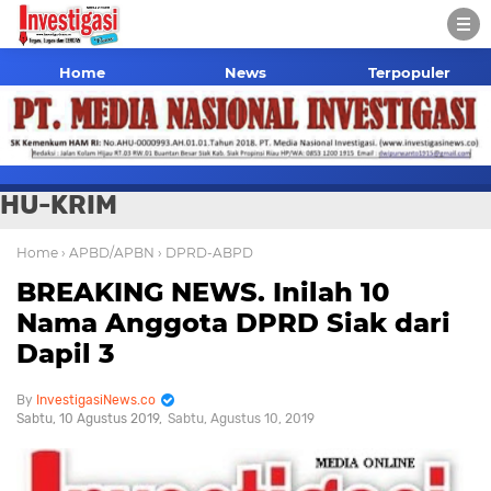
Home
News
Terpopuler
HU-KRIM
Home
› APBD/APBN
› DPRD-ABPD
BREAKING NEWS. Inilah 10
Nama Anggota DPRD Siak dari
Dapil 3
InvestigasiNews.co
Sabtu, 10 Agustus 2019
Sabtu, Agustus 10, 2019