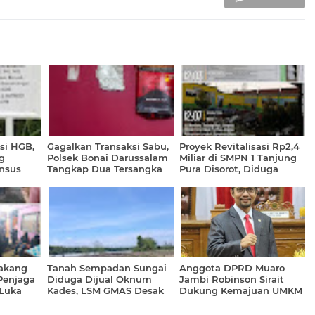
si HGB,
Gagalkan Transaksi Sabu,
Proyek Revitalisasi Rp2,4
g
Polsek Bonai Darussalam
Miliar di SMPN 1 Tanjung
nsus
Tangkap Dua Tersangka
Pura Disorot, Diduga
tan
Minim Transparansi dan
Pengawasan
lakang
Tanah Sempadan Sungai
Anggota DPRD Muaro
Penjaga
Diduga Dijual Oknum
Jambi Robinson Sirait
Luka
Kades, LSM GMAS Desak
Dukung Kemajuan UMKM
i Korban
APH Bertindak Tegas
di Muaro Jambi