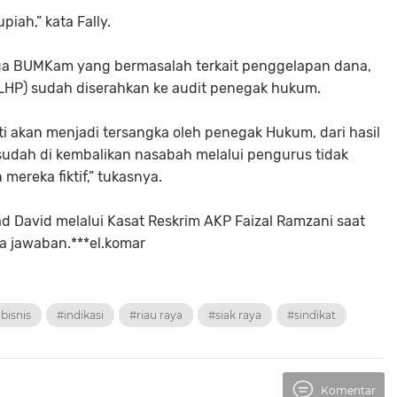
piah,” kata Fally.
juga BUMKam yang bermasalah terkait penggelapan dana,
 (LHP) sudah diserahkan ke audit penegak hukum.
 akan menjadi tersangka oleh penegak Hukum, dari hasil
dah di kembalikan nasabah melalui pengurus tidak
mereka fiktif,” tukasnya.
d David melalui Kasat Reskrim AKP Faizal Ramzani saat
da jawaban.***el.komar
bisnis
#indikasi
#riau raya
#siak raya
#sindikat
Komentar