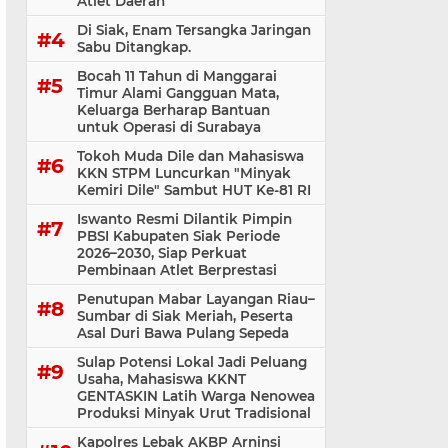
Atlet Daerah
Di Siak, Enam Tersangka Jaringan
Sabu Ditangkap.
Bocah 11 Tahun di Manggarai
Timur Alami Gangguan Mata,
Keluarga Berharap Bantuan
untuk Operasi di Surabaya
Tokoh Muda Dile dan Mahasiswa
KKN STPM Luncurkan "Minyak
Kemiri Dile" Sambut HUT Ke-81 RI
Iswanto Resmi Dilantik Pimpin
PBSI Kabupaten Siak Periode
2026–2030, Siap Perkuat
Pembinaan Atlet Berprestasi
Penutupan Mabar Layangan Riau–
Sumbar di Siak Meriah, Peserta
Asal Duri Bawa Pulang Sepeda
Sulap Potensi Lokal Jadi Peluang
Usaha, Mahasiswa KKNT
GENTASKIN Latih Warga Nenowea
Produksi Minyak Urut Tradisional
Kapolres Lebak AKBP Arninsi