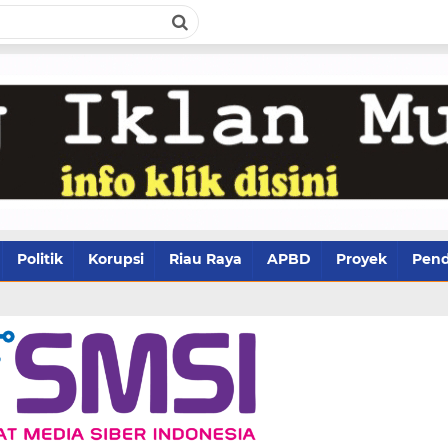
Politik
Korupsi
Riau Raya
APBD
Proyek
Pend