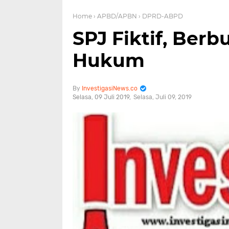
Home
› APBD/APBN
› DPRD-ABPD
SPJ Fiktif, Ber
Hukum
InvestigasiNews.co
Selasa, 09 Juli 2019
Selasa, Juli 09, 2019