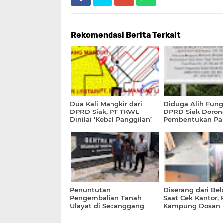
Rekomendasi Berita Terkait
Dua Kali Mangkir dari
Diduga Alih Fung
DPRD Siak, PT TKWL
DPRD Siak Doron
Dinilai ‘Kebal Panggilan’
Pembentukan Pa
Soal Kewajiban Kebun
Konflik Tanah Sul
Masyarakat
Penuntutan
Diserang dari Be
Pengembalian Tanah
Saat Cek Kantor, 
Ulayat di Secanggang
Kampung Dosan 
Diminta Libatkan Tokoh
Berat Diduga Jad
Adat Melayu
Pencurian