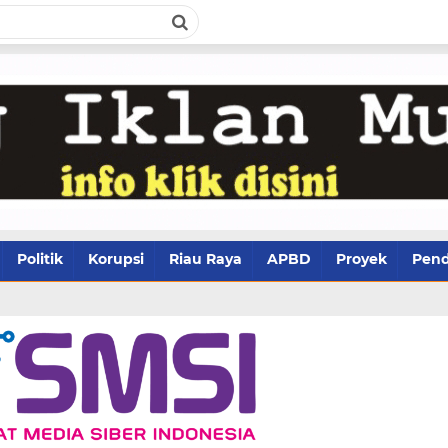
Politik
Korupsi
Riau Raya
APBD
Proyek
Pend