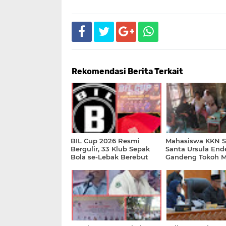
Rekomendasi Berita Terkait
BIL Cup 2026 Resmi
Mahasiswa KKN 
Bergulir, 33 Klub Sepak
Santa Ursula End
Bola se-Lebak Berebut
Gandeng Tokoh 
Gelar dan Lahirkan Bibit
Dile, Siapkan Pr
Atlet Daerah
HUT RI dan Pelat
Minyak Kemiri