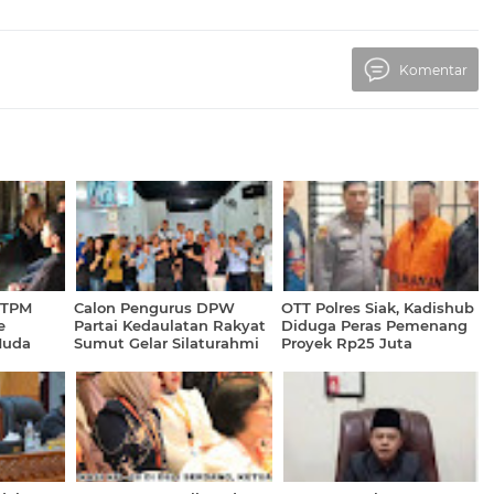
Komentar
STPM
Calon Pengurus DPW
OTT Polres Siak, Kadishub
e
Partai Kedaulatan Rakyat
Diduga Peras Pemenang
Muda
Sumut Gelar Silaturahmi
Proyek Rp25 Juta
ogram
Perdana di Medan
ihan