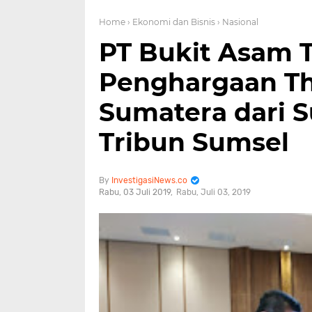
Home
› Ekonomi dan Bisnis
› Nasional
PT Bukit Asam 
Penghargaan Th
Sumatera dari S
Tribun Sumsel
InvestigasiNews.co
Rabu, 03 Juli 2019
Rabu, Juli 03, 2019