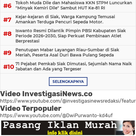
Tokoh Muda Dile dan Mahasiswa KKN STPM Luncurkan
"Minyak Kemiri Dile" Sambut HUT Ke-81 RI
Kejar-kejaran di Siak, Warga Kampung Temusai
Amankan Terduga Pencuri Sepeda Motor.
Iswanto Resmi Dilantik Pimpin PBSI Kabupaten Siak
Periode 2026–2030, Siap Perkuat Pembinaan Atlet
Berprestasi
Penutupan Mabar Layangan Riau–Sumbar di Siak
Meriah, Peserta Asal Duri Bawa Pulang Sepeda
71 Pejabat Pemkab Siak Dimutasi, Sejumlah Nama Naik
Jabatan dan Ada yang Tergeser
SELENGKAPNYA
Video InvestigasiNews.co
https://www.youtube.com/@investigasinewsredaksi/featu
Video Terpopuler
https://www.youtube.com/@DwiPurwanto-kd4uf