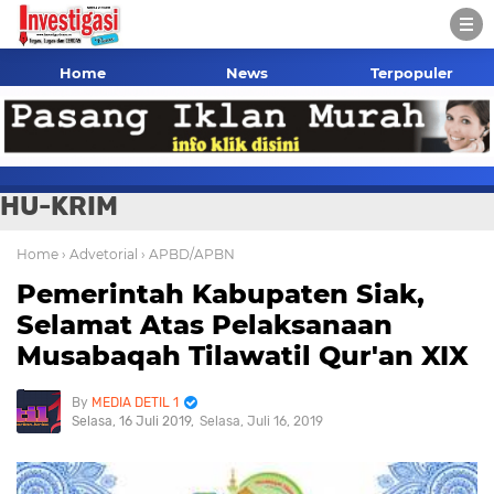
Home
News
Terpopuler
HU-KRIM
Home
› Advetorial
› APBD/APBN
Pemerintah Kabupaten Siak,
Selamat Atas Pelaksanaan
Musabaqah Tilawatil Qur'an XIX
MEDIA DETIL 1
Selasa, 16 Juli 2019
Selasa, Juli 16, 2019