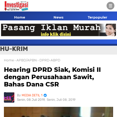
Home
News
Terpopuler
HU-KRIM
Home
› APBD/APBN
› DPRD-ABPD
Hearing DPRD Siak, Komisi II
dengan Perusahaan Sawit,
Bahas Dana CSR
MEDIA DETIL 1
Senin, 08 Juli 2019
Senin, Juli 08, 2019