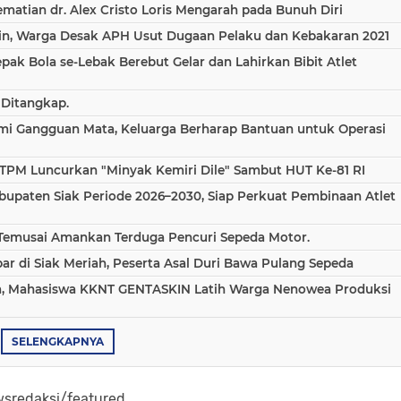
atian dr. Alex Cristo Loris Mengarah pada Bunuh Diri
in, Warga Desak APH Usut Dugaan Pelaku dan Kebakaran 2021
epak Bola se-Lebak Berebut Gelar dan Lahirkan Bibit Atlet
 Ditangkap.
ami Gangguan Mata, Keluarga Berharap Bantuan untuk Operasi
TPM Luncurkan "Minyak Kemiri Dile" Sambut HUT Ke-81 RI
bupaten Siak Periode 2026–2030, Siap Perkuat Pembinaan Atlet
 Temusai Amankan Terduga Pencuri Sepeda Motor.
 di Siak Meriah, Peserta Asal Duri Bawa Pulang Sepeda
aha, Mahasiswa KKNT GENTASKIN Latih Warga Nenowea Produksi
SELENGKAPNYA
sredaksi/featured