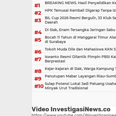
BREAKING NEWS. Hasil Penyelidikan Kem
HPK Temusai Kembali Digarap Tanpa Iz
BIL Cup 2026 Resmi Bergulir, 33 Klub S
Daerah
Di Siak, Enam Tersangka Jaringan Sabu
Bocah 11 Tahun di Manggarai Timur Al
di Surabaya
Tokoh Muda Dile dan Mahasiswa KKN S
Iswanto Resmi Dilantik Pimpin PBSI Ka
Berprestasi
Kejar-kejaran di Siak, Warga Kampung
Penutupan Mabar Layangan Riau–Sumbar
Sulap Potensi Lokal Jadi Peluang Us
Minyak Urut Tradisional
Video InvestigasiNews.co
https://www.youtube.com/@investigasinew