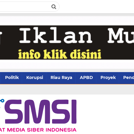
Politik
Korupsi
Riau Raya
APBD
Proyek
Pend