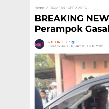
Home
› APBD/APBN
› DPRD-ABPD
BREAKING NEWS
Perampok Gasak
MEDIA DETIL 1
Jumat, 12 Juli 2019
Jumat, Juli 12, 2019