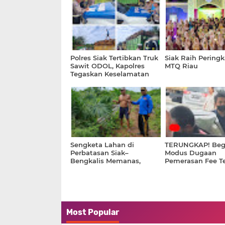
Polres Siak Tertibkan Truk
Siak Raih Peringk
Sawit ODOL, Kapolres
MTQ Riau
Tegaskan Keselamatan
Tak Bisa Ditawar
Sengketa Lahan di
TERUNGKAP! Beg
Perbatasan Siak–
Modus Dugaan
Bengkalis Memanas,
Pemerasan Fee Te
Warga Kampung Temusai
UKPBJ Siak
Berencana Laporkan
Dugaan Penyerobotan ke
Polda Riau
Most Popular