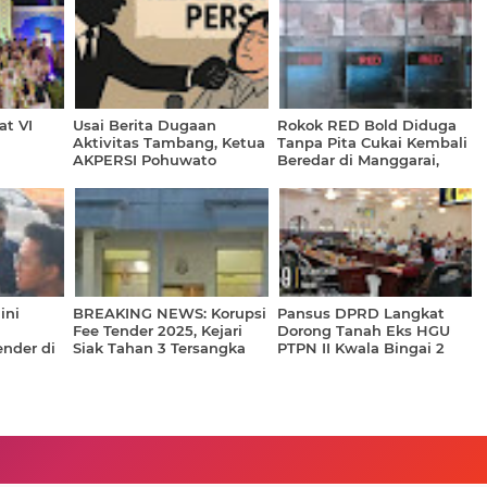
at VI
Usai Berita Dugaan
Rokok RED Bold Diduga
Aktivitas Tambang, Ketua
Tanpa Pita Cukai Kembali
AKPERSI Pohuwato
Beredar di Manggarai,
Mengaku Terima
Warga Desak Bea Cukai
Ancaman via WhatsApp
dan APH Bertindak
ini
BREAKING NEWS: Korupsi
Pansus DPRD Langkat
Fee Tender 2025, Kejari
Dorong Tanah Eks HGU
nder di
Siak Tahan 3 Tersangka
PTPN II Kwala Bingai 2
Teluk Jadi Objek Reforma
Agraria, Utamakan
Masyarakat Adat Ulayat