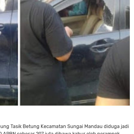
pung Tasik Betung Kecamatan Sungai Mandau diduga jadi
 APBN sebesar 297 juta dibawa kabur oleh perampok,