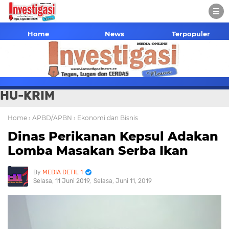
Home
News
Terpopuler
HU-KRIM
Home
› APBD/APBN
› Ekonomi dan Bisnis
Dinas Perikanan Kepsul Adakan
Lomba Masakan Serba Ikan
MEDIA DETIL 1
Selasa, 11 Juni 2019
Selasa, Juni 11, 2019