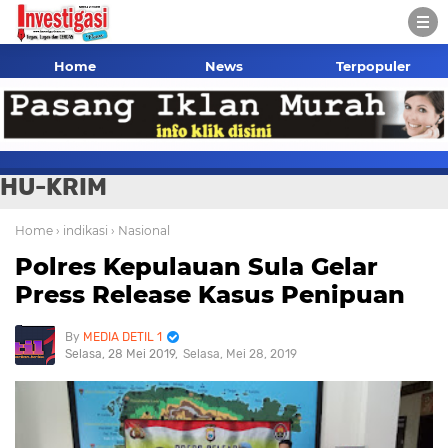
Home
News
Terpopuler
HU-KRIM
Home
› indikasi
› Nasional
Polres Kepulauan Sula Gelar
Press Release Kasus Penipuan
MEDIA DETIL 1
Selasa, 28 Mei 2019
Selasa, Mei 28, 2019