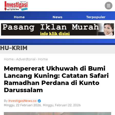
Home
News
Terpopuler
HU-KRIM
Home
› Adverdtorial
› Home
Mempererat Ukhuwah di Bumi
Lancang Kuning: Catatan Safari
Ramadhan Perdana di Kunto
Darussalam
InvestigasiNews.co
Minggu, 22 Februari 2026
Minggu, Februari 22, 2026