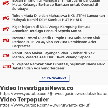
Bocah 11 Tahun di Manggarai Timur Alami Gangguan
Mata, Keluarga Berharap Bantuan untuk Operasi di
Surabaya
Tokoh Muda Dile dan Mahasiswa KKN STPM Luncurkan
"Minyak Kemiri Dile" Sambut HUT Ke-81 RI
Kejar-kejaran di Siak, Warga Kampung Temusai
Amankan Terduga Pencuri Sepeda Motor.
Iswanto Resmi Dilantik Pimpin PBSI Kabupaten Siak
Periode 2026–2030, Siap Perkuat Pembinaan Atlet
Berprestasi
Penutupan Mabar Layangan Riau–Sumbar di Siak
Meriah, Peserta Asal Duri Bawa Pulang Sepeda
71 Pejabat Pemkab Siak Dimutasi, Sejumlah Nama Naik
Jabatan dan Ada yang Tergeser
SELENGKAPNYA
Video InvestigasiNews.co
https://www.youtube.com/@investigasinewsredaksi/featu
Video Terpopuler
https://www.youtube.com/@DwiPurwanto-kd4uf