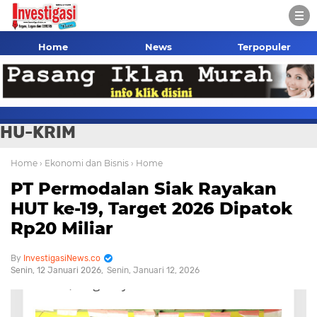
Home
News
Terpopuler
HU-KRIM
Home
› Ekonomi dan Bisnis
› Home
PT Permodalan Siak Rayakan
HUT ke-19, Target 2026 Dipatok
Rp20 Miliar
InvestigasiNews.co
Senin, 12 Januari 2026
Senin, Januari 12, 2026