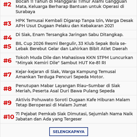
Bocah 11 Tahun di Manggarai Timur Alami Gangguan
Mata, Keluarga Berharap Bantuan untuk Operasi di
Surabaya
HPK Temusai Kembali Digarap Tanpa Izin, Warga Desak
APH Usut Dugaan Pelaku dan Kebakaran 2021
Di Siak, Enam Tersangka Jaringan Sabu Ditangkap.
BIL Cup 2026 Resmi Bergulir, 33 Klub Sepak Bola se-
Lebak Berebut Gelar dan Lahirkan Bibit Atlet Daerah
Tokoh Muda Dile dan Mahasiswa KKN STPM Luncurkan
"Minyak Kemiri Dile" Sambut HUT Ke-81 RI
Kejar-kejaran di Siak, Warga Kampung Temusai
Amankan Terduga Pencuri Sepeda Motor.
Penutupan Mabar Layangan Riau–Sumbar di Siak
Meriah, Peserta Asal Duri Bawa Pulang Sepeda
Aktivis Pohuwato Soroti Dugaan Kafe Hiburan Malam
Tetap Beroperasi di Malam Jumat
71 Pejabat Pemkab Siak Dimutasi, Sejumlah Nama Naik
Jabatan dan Ada yang Tergeser
SELENGKAPNYA