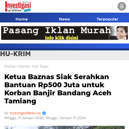
Home
News
Terpopuler
HU-KRIM
Home
› Home
› Hot Topic
Ketua Baznas Siak Serahkan
Bantuan Rp500 Juta untuk
Korban Banjir Bandang Aceh
Tamiang
InvestigasiNews.co
Minggu, 11 Januari 2026
Minggu, Januari 11, 2026