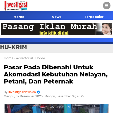
Home
News
Terpopuler
HU-KRIM
Home
› Advertorial
› Home
Pasar Pada Dibenahi Untuk
Akomodasi Kebutuhan Nelayan,
Petani, Dan Peternak
InvestigasiNews.co
Minggu, 07 Desember 2025
Minggu, Desember 07, 2025