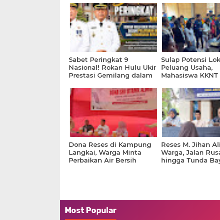
Sabet Peringkat 9
Sulap Potensi Lok
Nasional! Rokan Hulu Ukir
Peluang Usaha,
Prestasi Gemilang dalam
Mahasiswa KKNT
Pelayanan Investasi dan
GENTASKIN Latih
Kemudahan Berusaha
Nenowea Produks
2026
Urut Tradisional
Dona Reses di Kampung
Reses M. Jihan Al
Langkai, Warga Minta
Warga, Jalan Rus
Perbaikan Air Bersih
hingga Tunda Ba
hingga Solusi untuk
APBD Jadi Sorota
Petani Sawit
Most Popular