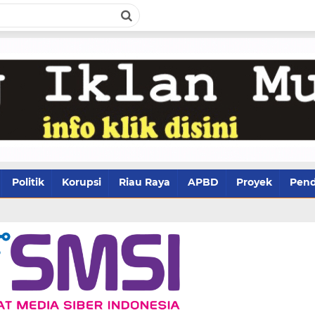
Politik
Korupsi
Riau Raya
APBD
Proyek
Pend