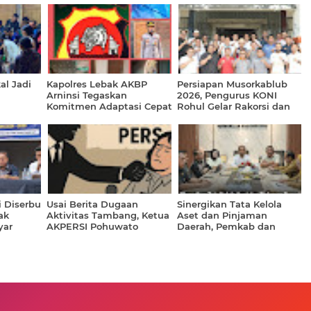
al Jadi
Kapolres Lebak AKBP
Persiapan Musorkablub
Arninsi Tegaskan
2026, Pengurus KONI
Komitmen Adaptasi Cepat
Rohul Gelar Rakorsi dan
 Warga
dan Pelayanan Presisi
Bentuk Tim Panitia
i Minyak
Penjaringan
i Diserbu
Usai Berita Dugaan
Sinergikan Tata Kelola
ak
Aktivitas Tambang, Ketua
Aset dan Pinjaman
yar
AKPERSI Pohuwato
Daerah, Pemkab dan
n
Mengaku Terima
DPRD Rohul
Ancaman via WhatsApp
Berkonsultasi ke BPKP
Riau