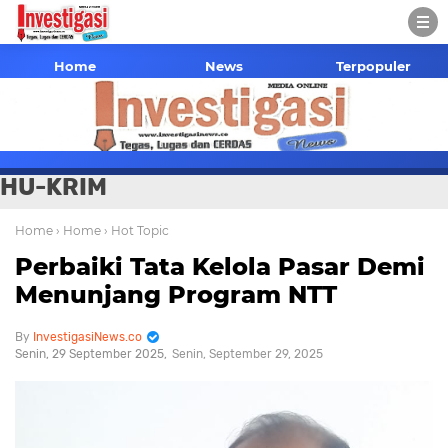
Home
News
Terpopuler
HU-KRIM
Home
› Home
› Hot Topic
Perbaiki Tata Kelola Pasar Demi
Menunjang Program NTT
InvestigasiNews.co
Senin, 29 September 2025
Senin, September 29, 2025