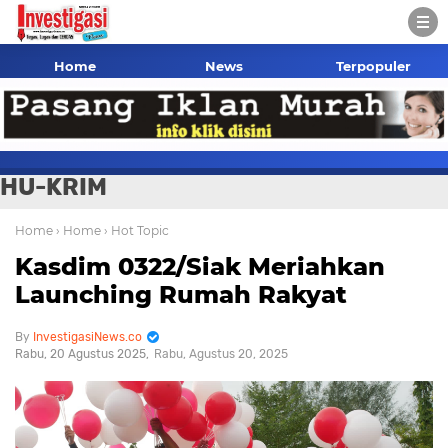
Home
News
Terpopuler
HU-KRIM
Home
› Home
› Hot Topic
Kasdim 0322/Siak Meriahkan
Launching Rumah Rakyat
InvestigasiNews.co
Rabu, 20 Agustus 2025
Rabu, Agustus 20, 2025