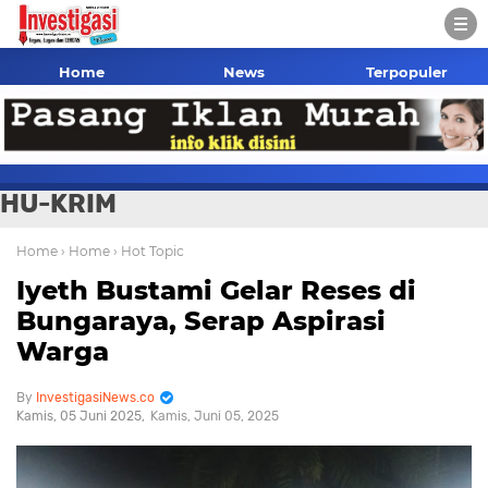
Home
News
Terpopuler
HU-KRIM
Home
› Home
› Hot Topic
Iyeth Bustami Gelar Reses di
Bungaraya, Serap Aspirasi
Warga
InvestigasiNews.co
Kamis, 05 Juni 2025
Kamis, Juni 05, 2025