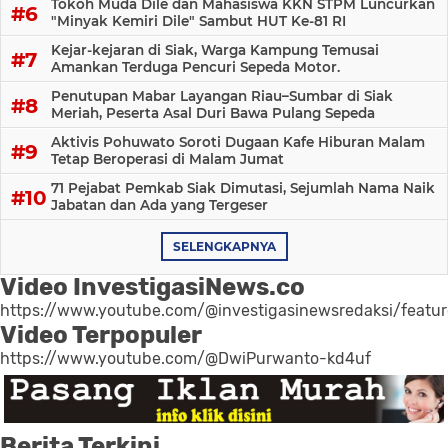
Tokoh Muda Dile dan Mahasiswa KKN STPM Luncurkan
"Minyak Kemiri Dile" Sambut HUT Ke-81 RI
Kejar-kejaran di Siak, Warga Kampung Temusai
Amankan Terduga Pencuri Sepeda Motor.
Penutupan Mabar Layangan Riau–Sumbar di Siak
Meriah, Peserta Asal Duri Bawa Pulang Sepeda
Aktivis Pohuwato Soroti Dugaan Kafe Hiburan Malam
Tetap Beroperasi di Malam Jumat
71 Pejabat Pemkab Siak Dimutasi, Sejumlah Nama Naik
Jabatan dan Ada yang Tergeser
SELENGKAPNYA
Video InvestigasiNews.co
https://www.youtube.com/@investigasinewsredaksi/featu
Video Terpopuler
https://www.youtube.com/@DwiPurwanto-kd4uf
Berita Terkini