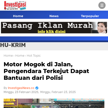
Home
News
Terpopuler
HU-KRIM
Home
› Home
› Hot Topic
Motor Mogok di Jalan,
Pengendara Terkejut Dapat
Bantuan dari Polisi
InvestigasiNews.co
Minggu, 23 Februari 2025
Minggu, Februari 23, 2025