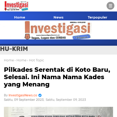
Home
News
Terpopuler
HU-KRIM
Home
› Home
› Hot Topic
Pilkades Serentak di Koto Baru,
Selesai. Ini Nama Nama Kades
yang Menang
InvestigasiNews.co
Sabtu, 09 September 2023
Sabtu, September 09, 2023