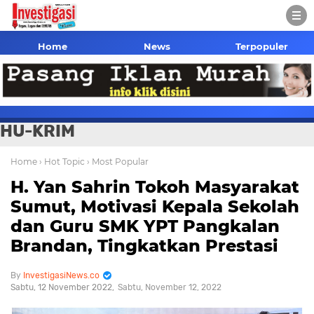
Home
News
Terpopuler
HU-KRIM
Home
› Hot Topic
› Most Popular
H. Yan Sahrin Tokoh Masyarakat
Sumut, Motivasi Kepala Sekolah
dan Guru SMK YPT Pangkalan
Brandan, Tingkatkan Prestasi
InvestigasiNews.co
Sabtu, 12 November 2022
Sabtu, November 12, 2022