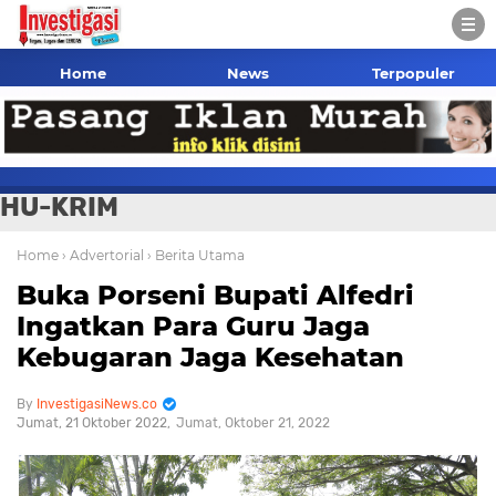
Home
News
Terpopuler
HU-KRIM
Home
› Advertorial
› Berita Utama
Buka Porseni Bupati Alfedri
Ingatkan Para Guru Jaga
Kebugaran Jaga Kesehatan
InvestigasiNews.co
Jumat, 21 Oktober 2022
Jumat, Oktober 21, 2022