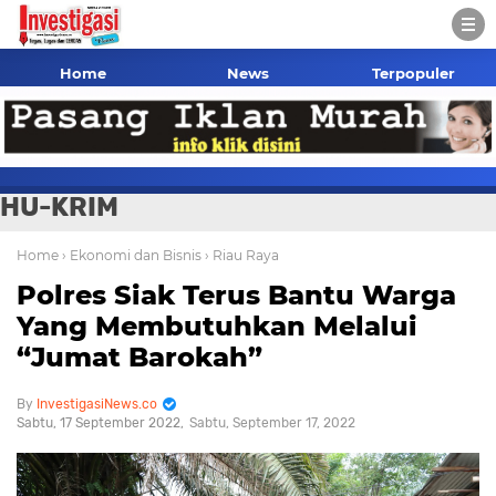
Home
News
Terpopuler
HU-KRIM
Home
› Ekonomi dan Bisnis
› Riau Raya
Polres Siak Terus Bantu Warga
Yang Membutuhkan Melalui
“Jumat Barokah”
InvestigasiNews.co
Sabtu, 17 September 2022
Sabtu, September 17, 2022