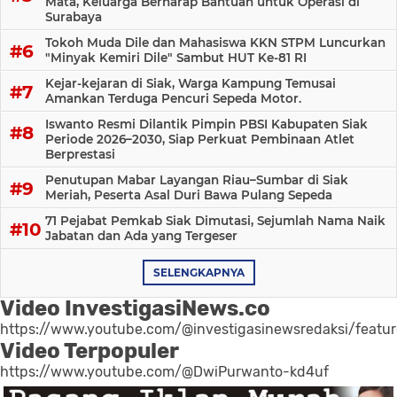
Mata, Keluarga Berharap Bantuan untuk Operasi di
Surabaya
Tokoh Muda Dile dan Mahasiswa KKN STPM Luncurkan
"Minyak Kemiri Dile" Sambut HUT Ke-81 RI
Kejar-kejaran di Siak, Warga Kampung Temusai
Amankan Terduga Pencuri Sepeda Motor.
Iswanto Resmi Dilantik Pimpin PBSI Kabupaten Siak
Periode 2026–2030, Siap Perkuat Pembinaan Atlet
Berprestasi
Penutupan Mabar Layangan Riau–Sumbar di Siak
Meriah, Peserta Asal Duri Bawa Pulang Sepeda
71 Pejabat Pemkab Siak Dimutasi, Sejumlah Nama Naik
Jabatan dan Ada yang Tergeser
SELENGKAPNYA
Video InvestigasiNews.co
https://www.youtube.com/@investigasinewsredaksi/featu
Video Terpopuler
https://www.youtube.com/@DwiPurwanto-kd4uf