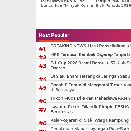
Mahasiswa KKN STPM
Pimpin PBSI Kab
Luncurkan "Minyak Kemiri
Siak Periode 202
Dile" Sambut HUT Ke-81 RI
Siap Perkuat Pe
Atlet Berprestasi
Most Popular
BREAKING NEWS. Hasil Penyelidikan Kem
HPK Temusai Kembali Digarap Tanpa Iz
BIL Cup 2026 Resmi Bergulir, 33 Klub S
Daerah
Di Siak, Enam Tersangka Jaringan Sabu
Bocah 11 Tahun di Manggarai Timur Al
di Surabaya
Tokoh Muda Dile dan Mahasiswa KKN S
Iswanto Resmi Dilantik Pimpin PBSI Ka
Berprestasi
Kejar-kejaran di Siak, Warga Kampung
Penutupan Mabar Layangan Riau–Sumbar