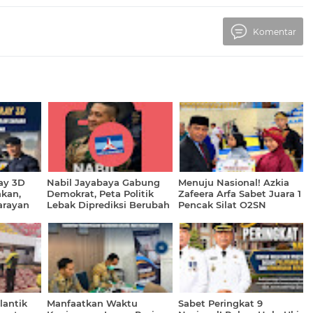
Komentar
ay 3D
Nabil Jayabaya Gabung
Menuju Nasional! Azkia
kan,
Demokrat, Peta Politik
Zafeera Arfa Sabet Juara 1
arayan
Lebak Diprediksi Berubah
Pencak Silat O2SN
Tingkat Provinsi Riau
Prima
lantik
Manfaatkan Waktu
Sabet Peringkat 9