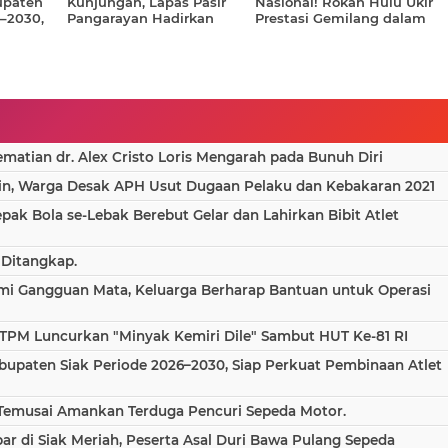
upaten
Kunjungan, Lapas Pasir
Nasional! Rokan Hulu Ukir
6–2030,
Pangarayan Hadirkan
Prestasi Gemilang dalam
mbinaan
Pemeriksaan Kesehatan
Pelayanan Investasi dan
Gratis bagi Masyarakat
Kemudahan Berusaha
2026
atian dr. Alex Cristo Loris Mengarah pada Bunuh Diri
in, Warga Desak APH Usut Dugaan Pelaku dan Kebakaran 2021
epak Bola se-Lebak Berebut Gelar dan Lahirkan Bibit Atlet
 Ditangkap.
ami Gangguan Mata, Keluarga Berharap Bantuan untuk Operasi
TPM Luncurkan "Minyak Kemiri Dile" Sambut HUT Ke-81 RI
bupaten Siak Periode 2026–2030, Siap Perkuat Pembinaan Atlet
 Temusai Amankan Terduga Pencuri Sepeda Motor.
 di Siak Meriah, Peserta Asal Duri Bawa Pulang Sepeda