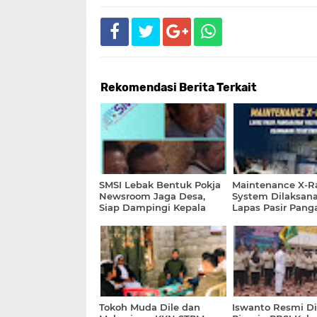
Rekomendasi Berita Terkait
SMSI Lebak Bentuk Pokja
Maintenance X-R
Newsroom Jaga Desa,
System Dilaksana
Siap Dampingi Kepala
Lapas Pasir Pang
Desa Kelola Dana Desa
Pastikan Sarana
Sesuai Aturan
Keamanan Tetap 
Tokoh Muda Dile dan
Iswanto Resmi Di