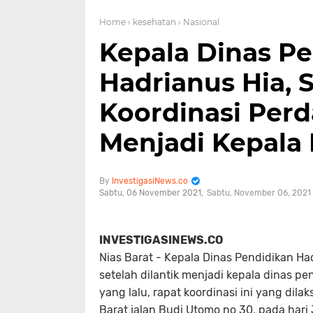
Home
› kesehatan
› Nasional
Kepala Dinas Pe
Hadrianus Hia, 
Koordinasi Perd
Menjadi Kepala 
InvestigasiNews.co
Sabtu, 06 November 2021
Sabtu, November 06, 2021
INVESTIGASINEWS.CO
Nias Barat - Kepala Dinas Pendidikan Ha
setelah dilantik menjadi kepala dinas pe
yang lalu, rapat koordinasi ini yang dil
Barat jalan Budi Utomo no 30, pada hari