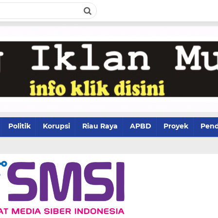
Politik
Korupsi
Riau Raya
APBD
Proyek
Pend