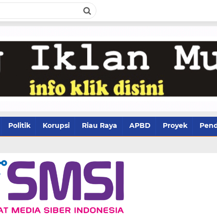
Politik
Korupsi
Riau Raya
APBD
Proyek
Pend