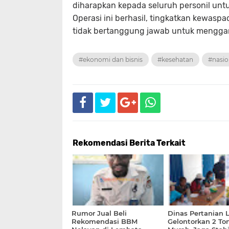
diharapkan kepada seluruh personil unt
Operasi ini berhasil, tingkatkan kewaspa
tidak bertanggung jawab untuk menggang
#ekonomi dan bisnis
#kesehatan
#nasio
Rekomendasi Berita Terkait
Rumor Jual Beli
Dinas Pertanian
Rekomendasi BBM
Gelontorkan 2 To