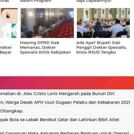
litas
dalam Program
Saja Capaiannya?
eli
Ketahanan Pangan
Hearing DPRD Siak
Ada Apa? Bupati Siak
Dokter
Memanas, Dokter
Panggil Dokter Spesialis,
"Bayar
Spesialis Kritik Kebijakan
Krisis RSUD Tengku
Pembayaran Jasa
Rafi'an
atian dr. Alex Cristo Loris Mengarah pada Bunuh Diri
in, Warga Desak APH Usut Dugaan Pelaku dan Kebakaran 2021
 Ditangkap.
epak Bola se-Lebak Berebut Gelar dan Lahirkan Bibit Atlet
ami Gangguan Mata, Keluarga Berharap Bantuan untuk Operasi