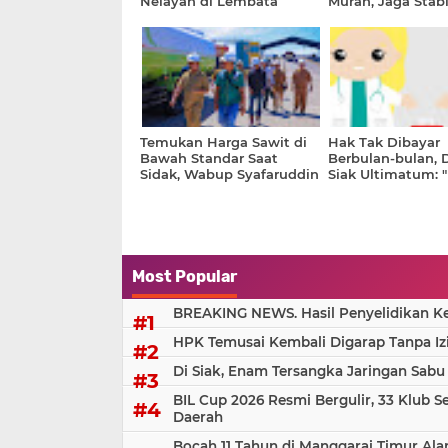
Nelayan di Lembata
Murah, Jaga Stabi
Dibantah Dinas Perikanan
Harga dan Daya B
Warga
Temukan Harga Sawit di
Hak Tak Dibayar
Bawah Standar Saat
Berbulan-bulan, 
Sidak, Wabup Syafaruddin
Siak Ultimatum: 
Poti Beri Warning PKS di
atau Kami Pergi!”
Rohul
Most Popular
BREAKING NEWS. Hasil Penyelidikan Kem
HPK Temusai Kembali Digarap Tanpa Iz
Di Siak, Enam Tersangka Jaringan Sabu
BIL Cup 2026 Resmi Bergulir, 33 Klub S
Daerah
Bocah 11 Tahun di Manggarai Timur Al