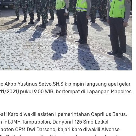
o Akbp Yustinus Setyo,SH,Sik pimpin langsung apel gelar
/11/2021) pukul 9.00 WIB, bertempat di Lapangan Mapolres
ati Karo diwakili asisten I pemerintahan Caprilius Barus,
n Inf.JMH Tampubolon, Danyonif 125 Smb Letkol
pten CPM Dwi Darsono, Kajari Karo diwakili Alvonso