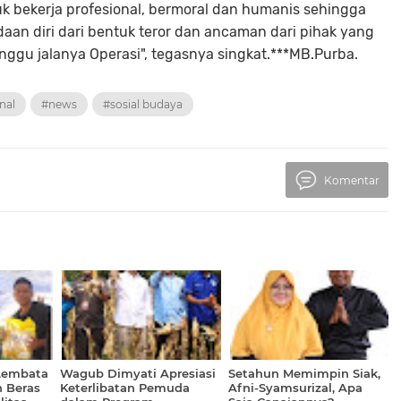
uk bekerja profesional, bermoral dan humanis sehingga
daan diri dari bentuk teror dan ancaman dari pihak yang
gu jalanya Operasi", tegasnya singkat.***MB.Purba.
nal
#news
#sosial budaya
Komentar
 Lembata
Wagub Dimyati Apresiasi
Setahun Memimpin Siak,
n Beras
Keterlibatan Pemuda
Afni-Syamsurizal, Apa