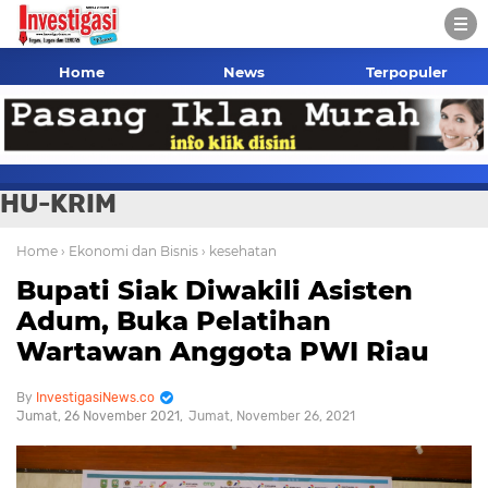
Home
News
Terpopuler
HU-KRIM
Home
› Ekonomi dan Bisnis
› kesehatan
Bupati Siak Diwakili Asisten
Adum, Buka Pelatihan
Wartawan Anggota PWI Riau
InvestigasiNews.co
Jumat, 26 November 2021
Jumat, November 26, 2021