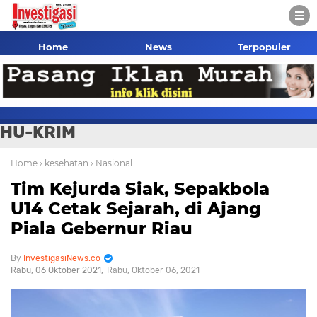
Home
News
Terpopuler
HU-KRIM
Home
› kesehatan
› Nasional
Tim Kejurda Siak, Sepakbola
U14 Cetak Sejarah, di Ajang
Piala Gebernur Riau
InvestigasiNews.co
Rabu, 06 Oktober 2021
Rabu, Oktober 06, 2021