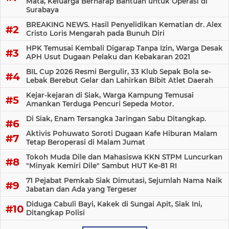
Mata, Keluarga Berharap Bantuan untuk Operasi di
Surabaya
BREAKING NEWS. Hasil Penyelidikan Kematian dr. Alex
Cristo Loris Mengarah pada Bunuh Diri
HPK Temusai Kembali Digarap Tanpa Izin, Warga Desak
APH Usut Dugaan Pelaku dan Kebakaran 2021
BIL Cup 2026 Resmi Bergulir, 33 Klub Sepak Bola se-
Lebak Berebut Gelar dan Lahirkan Bibit Atlet Daerah
Kejar-kejaran di Siak, Warga Kampung Temusai
Amankan Terduga Pencuri Sepeda Motor.
Di Siak, Enam Tersangka Jaringan Sabu Ditangkap.
Aktivis Pohuwato Soroti Dugaan Kafe Hiburan Malam
Tetap Beroperasi di Malam Jumat
Tokoh Muda Dile dan Mahasiswa KKN STPM Luncurkan
"Minyak Kemiri Dile" Sambut HUT Ke-81 RI
71 Pejabat Pemkab Siak Dimutasi, Sejumlah Nama Naik
Jabatan dan Ada yang Tergeser
Diduga Cabuli Bayi, Kakek di Sungai Apit, Siak Ini,
Ditangkap Polisi