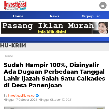
Home
News
Terpopuler
HU-KRIM
Home
Sudah Hampir 100%, Disinyalir
Ada Dugaan Perbedaan Tanggal
Lahir Ijazah Salah Satu Calkades
di Desa Panenjoan
InvestigasiNews.co
Minggu, 17 Oktober 2021
Minggu, Oktober 17, 2021