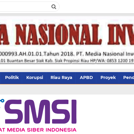
Politik
Korupsi
Riau Raya
APBD
Proyek
Pend