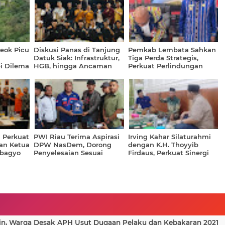
eok Picu
Diskusi Panas di Tanjung
Pemkab Lembata Sahkan
Datuk Siak: Infrastruktur,
Tiga Perda Strategis,
i Dilema
HGB, hingga Ancaman
Perkuat Perlindungan
an Warga
“Masa Suram” Jadi
Anak hingga Reformasi
Sorotan
Birokrasi
 Perkuat
PWI Riau Terima Aspirasi
Irving Kahar Silaturahmi
an Ketua
DPW NasDem, Dorong
dengan K.H. Thoyyib
bagyo
Penyelesaian Sesuai
Firdaus, Perkuat Sinergi
Mekanisme Pers
Kebangsaan dan
Keummatan di Siak
in, Warga Desak APH Usut Dugaan Pelaku dan Kebakaran 2021