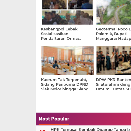
Kesbangpol Lebak
Geotermal Poco L
Sosialisasikan
Polemik, Bupati
Pendaftaran Ormas,
Manggarai Hadap
Tekankan Kepatuhan
Etis dan Penolak
pada Pancasila dan
Legalitas
Kuorum Tak Terpenuhi,
DPW PKR Banten
Sidang Paripurna DPRD
Silaturahmi deng
Siak Molor hingga Siang
Umum Tuntas Su
Most Popular
HPK Temusai Kembali Digarap Tanpa Iz