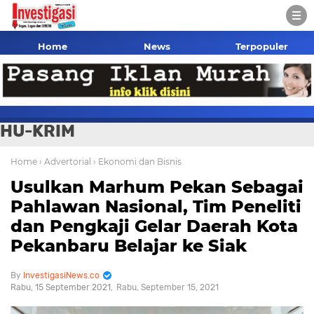
Home
News
Terpopuler
HU-KRIM
Home
› Advertorial
› Ekonomi dan Bisnis
Usulkan Marhum Pekan Sebagai
Pahlawan Nasional, Tim Peneliti
dan Pengkaji Gelar Daerah Kota
Pekanbaru Belajar ke Siak
InvestigasiNews.co
Rabu, 15 September 2021
Rabu, September 15, 2021