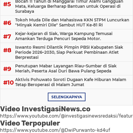
Bocah 11 Tahun di Manggarai Timur Alami Gangguan
Mata, Keluarga Berharap Bantuan untuk Operasi di
Surabaya
Tokoh Muda Dile dan Mahasiswa KKN STPM Luncurkan
"Minyak Kemiri Dile" Sambut HUT Ke-81 RI
Kejar-kejaran di Siak, Warga Kampung Temusai
Amankan Terduga Pencuri Sepeda Motor.
Iswanto Resmi Dilantik Pimpin PBSI Kabupaten Siak
Periode 2026–2030, Siap Perkuat Pembinaan Atlet
Berprestasi
Penutupan Mabar Layangan Riau–Sumbar di Siak
Meriah, Peserta Asal Duri Bawa Pulang Sepeda
Aktivis Pohuwato Soroti Dugaan Kafe Hiburan Malam
Tetap Beroperasi di Malam Jumat
SELENGKAPNYA
Video InvestigasiNews.co
https://www.youtube.com/@investigasinewsredaksi/featu
Video Terpopuler
https://www.youtube.com/@DwiPurwanto-kd4uf