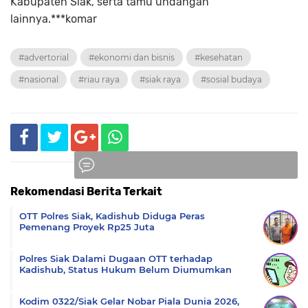
Kabupaten Siak, serta tamu undangan
lainnya.***komar
#advertorial
#ekonomi dan bisnis
#kesehatan
#nasional
#riau raya
#siak raya
#sosial budaya
Rekomendasi Berita Terkait
Komentar
OTT Polres Siak, Kadishub Diduga Peras
Pemenang Proyek Rp25 Juta
Polres Siak Dalami Dugaan OTT terhadap
Kadishub, Status Hukum Belum Diumumkan
Kodim 0322/Siak Gelar Nobar Piala Dunia 2026,