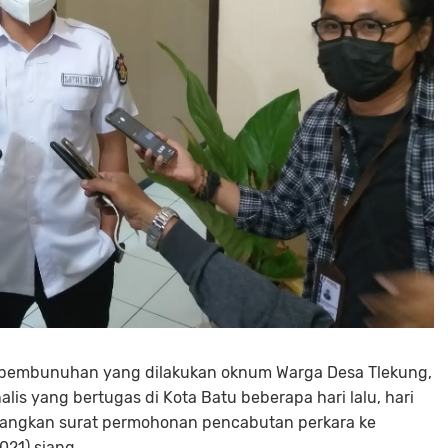
n pembunuhan yang dilakukan oknum Warga Desa Tlekung,
alis yang bertugas di Kota Batu beberapa hari lalu, hari
ayangkan surat permohonan pencabutan perkara ke
021) siang.