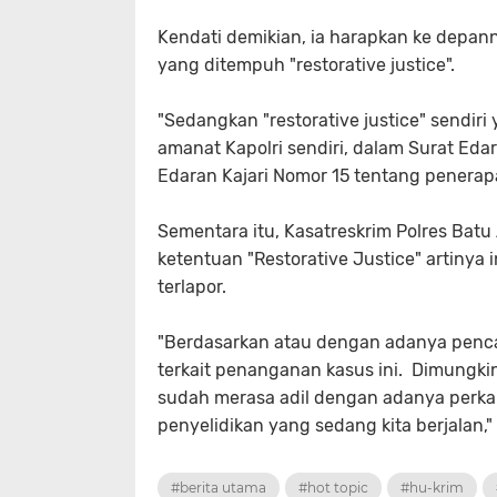
Kendati demikian, ia harapkan ke depanny
yang ditempuh "restorative justice".
"Sedangkan "restorative justice" sendiri y
amanat Kapolri sendiri, dalam Surat Eda
Edaran Kajari Nomor 15 tentang penerapan
Sementara itu, Kasatreskrim Polres Bat
ketentuan "Restorative Justice" artinya
terlapor.
"Berdasarkan atau dengan adanya pencab
terkait penanganan kasus ini. Dimungki
sudah merasa adil dengan adanya perkar
penyelidikan yang sedang kita berjalan
#berita utama
#hot topic
#hu-krim