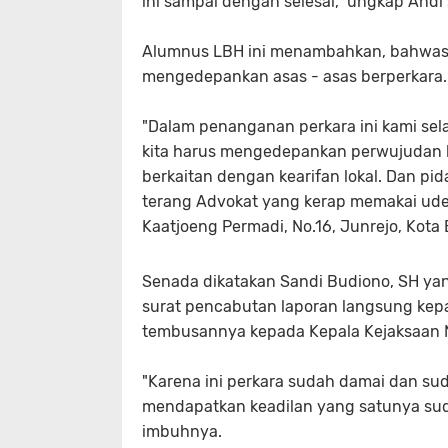
ini sampai dengan selesai," ungkap Andi
Alumnus LBH ini menambahkan, bahwasa
mengedepankan asas - asas berperkara. 
"Dalam penanganan perkara ini kami s
kita harus mengedepankan perwujudan kea
berkaitan dengan kearifan lokal. Dan pi
terang Advokat yang kerap memakai udeng
Kaatjoeng Permadi, No.16, Junrejo, Kota 
Senada dikatakan Sandi Budiono, SH yang
surat pencabutan laporan langsung kepa
tembusannya kepada Kepala Kejaksaan N
"Karena ini perkara sudah damai dan su
mendapatkan keadilan yang satunya su
imbuhnya.