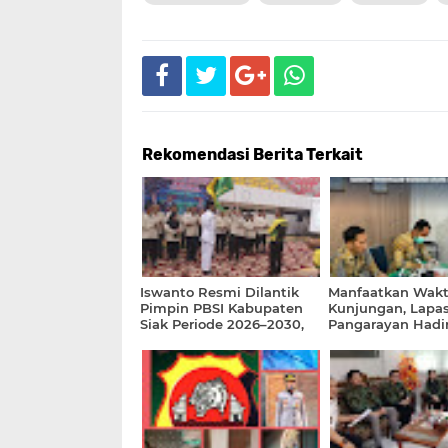
Rekomendasi Berita Terkait
Iswanto Resmi Dilantik
Manfaatkan Wak
Pimpin PBSI Kabupaten
Kunjungan, Lapas
Siak Periode 2026–2030,
Pangarayan Hadi
Siap Perkuat Pembinaan
Pemeriksaan Kes
Atlet Berprestasi
Gratis bagi Masy