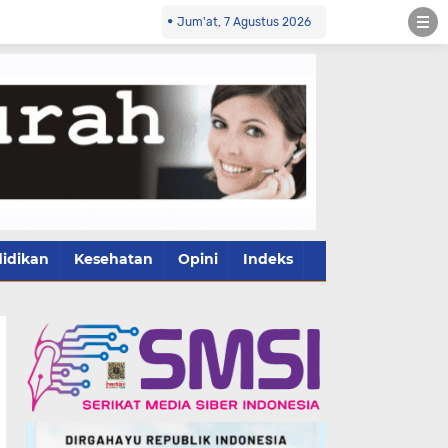
Jum'at, 7 Agustus 2026
idikan
Kesehatan
Opini
Indeks