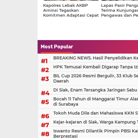
Kapolres Lebak AKBP
Lapas Pasir Pang
Arninsi Tegaskan
Terima Kunjunga
Komitmen Adaptasi Cepat
Pengawas dan P
dan Pelayanan Presisi
PN Pasir Pengara
Most Popular
BREAKING NEWS. Hasil Penyelidikan Kem
HPK Temusai Kembali Digarap Tanpa Iz
BIL Cup 2026 Resmi Bergulir, 33 Klub S
Daerah
Di Siak, Enam Tersangka Jaringan Sabu
Bocah 11 Tahun di Manggarai Timur Al
di Surabaya
Tokoh Muda Dile dan Mahasiswa KKN S
Kejar-kejaran di Siak, Warga Kampung
Iswanto Resmi Dilantik Pimpin PBSI Ka
Berprestasi