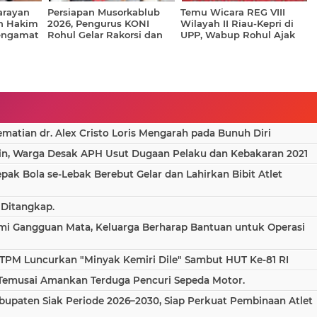
arayan
Persiapan Musorkablub
Temu Wicara REG VIII
n Hakim
2026, Pengurus KONI
Wilayah II Riau-Kepri di
engamat
Rohul Gelar Rakorsi dan
UPP, Wabup Rohul Ajak
ian
Bentuk Tim Panitia
Mahasiswa Berinovasi dan
Penjaringan
Berkolaborasi
atian dr. Alex Cristo Loris Mengarah pada Bunuh Diri
in, Warga Desak APH Usut Dugaan Pelaku dan Kebakaran 2021
epak Bola se-Lebak Berebut Gelar dan Lahirkan Bibit Atlet
 Ditangkap.
ami Gangguan Mata, Keluarga Berharap Bantuan untuk Operasi
TPM Luncurkan "Minyak Kemiri Dile" Sambut HUT Ke-81 RI
 Temusai Amankan Terduga Pencuri Sepeda Motor.
bupaten Siak Periode 2026–2030, Siap Perkuat Pembinaan Atlet