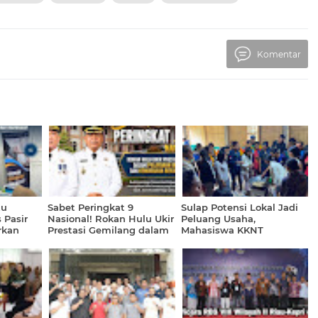
Komentar
tu
Sabet Peringkat 9
Sulap Potensi Lokal Jadi
 Pasir
Nasional! Rokan Hulu Ukir
Peluang Usaha,
rkan
Prestasi Gemilang dalam
Mahasiswa KKNT
ehatan
Pelayanan Investasi dan
GENTASKIN Latih Warga
arakat
Kemudahan Berusaha
Nenowea Produksi Minyak
2026
Urut Tradisional