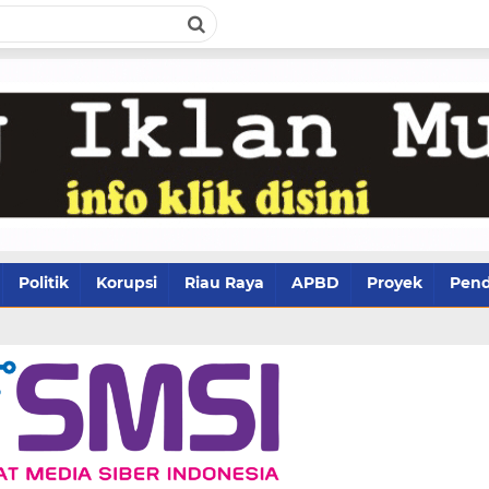
Politik
Korupsi
Riau Raya
APBD
Proyek
Pend