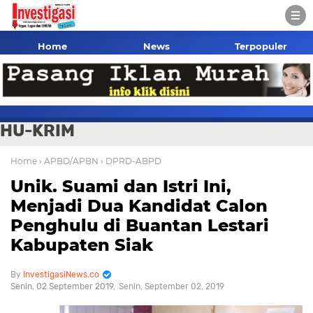
Home
News
Terpopuler
HU-KRIM
Home
› APBD/APBN
› DPRD-ABPD
Unik. Suami dan Istri Ini,
Menjadi Dua Kandidat Calon
Penghulu di Buantan Lestari
Kabupaten Siak
InvestigasiNews.co
Senin, 02 September 2019
Senin, September 02, 2019