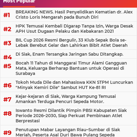
Most Popular
BREAKING NEWS. Hasil Penyelidikan Kematian dr. Alex
Cristo Loris Mengarah pada Bunuh Diri
HPK Temusai Kembali Digarap Tanpa Izin, Warga Desak
APH Usut Dugaan Pelaku dan Kebakaran 2021
BIL Cup 2026 Resmi Bergulir, 33 Klub Sepak Bola se-
Lebak Berebut Gelar dan Lahirkan Bibit Atlet Daerah
Di Siak, Enam Tersangka Jaringan Sabu Ditangkap.
Bocah 11 Tahun di Manggarai Timur Alami Gangguan
Mata, Keluarga Berharap Bantuan untuk Operasi di
Surabaya
Tokoh Muda Dile dan Mahasiswa KKN STPM Luncurkan
"Minyak Kemiri Dile" Sambut HUT Ke-81 RI
Kejar-kejaran di Siak, Warga Kampung Temusai
Amankan Terduga Pencuri Sepeda Motor.
Iswanto Resmi Dilantik Pimpin PBSI Kabupaten Siak
Periode 2026–2030, Siap Perkuat Pembinaan Atlet
Berprestasi
Penutupan Mabar Layangan Riau–Sumbar di Siak
Meriah, Peserta Asal Duri Bawa Pulang Sepeda