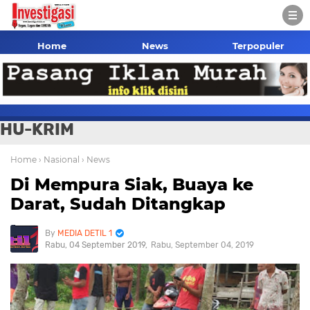
Home
News
Terpopuler
HU-KRIM
Home
› Nasional
› News
Di Mempura Siak, Buaya ke
Darat, Sudah Ditangkap
MEDIA DETIL 1
Rabu, 04 September 2019
Rabu, September 04, 2019