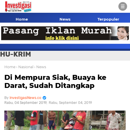
Home
News
Terpopuler
HU-KRIM
Home
› Nasional
› News
Di Mempura Siak, Buaya ke
Darat, Sudah Ditangkap
InvestigasiNews.co
Rabu, 04 September 2019
Rabu, September 04, 2019