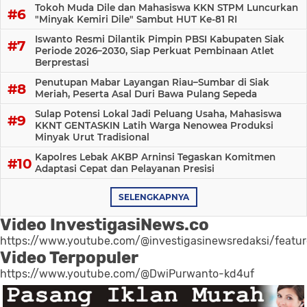
Tokoh Muda Dile dan Mahasiswa KKN STPM Luncurkan
"Minyak Kemiri Dile" Sambut HUT Ke-81 RI
Iswanto Resmi Dilantik Pimpin PBSI Kabupaten Siak
Periode 2026–2030, Siap Perkuat Pembinaan Atlet
Berprestasi
Penutupan Mabar Layangan Riau–Sumbar di Siak
Meriah, Peserta Asal Duri Bawa Pulang Sepeda
Sulap Potensi Lokal Jadi Peluang Usaha, Mahasiswa
KKNT GENTASKIN Latih Warga Nenowea Produksi
Minyak Urut Tradisional
Kapolres Lebak AKBP Arninsi Tegaskan Komitmen
Adaptasi Cepat dan Pelayanan Presisi
SELENGKAPNYA
Video InvestigasiNews.co
https://www.youtube.com/@investigasinewsredaksi/featu
Video Terpopuler
https://www.youtube.com/@DwiPurwanto-kd4uf