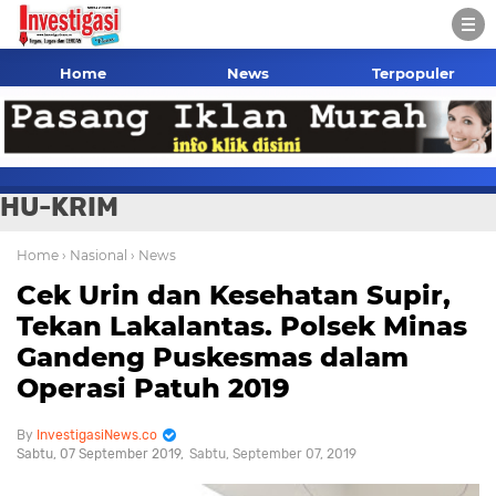
Home
News
Terpopuler
HU-KRIM
Home
› Nasional
› News
Cek Urin dan Kesehatan Supir,
Tekan Lakalantas. Polsek Minas
Gandeng Puskesmas dalam
Operasi Patuh 2019
InvestigasiNews.co
Sabtu, 07 September 2019
Sabtu, September 07, 2019