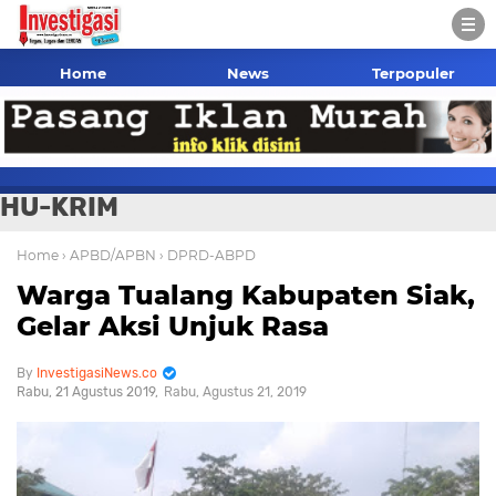
Home
News
Terpopuler
HU-KRIM
Home
› APBD/APBN
› DPRD-ABPD
Warga Tualang Kabupaten Siak,
Gelar Aksi Unjuk Rasa
InvestigasiNews.co
Rabu, 21 Agustus 2019
Rabu, Agustus 21, 2019