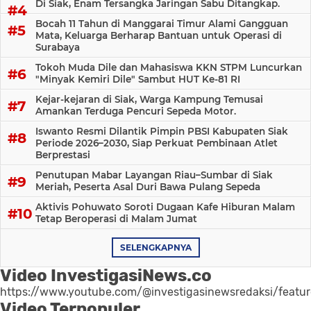
Di Siak, Enam Tersangka Jaringan Sabu Ditangkap.
Bocah 11 Tahun di Manggarai Timur Alami Gangguan
Mata, Keluarga Berharap Bantuan untuk Operasi di
Surabaya
Tokoh Muda Dile dan Mahasiswa KKN STPM Luncurkan
"Minyak Kemiri Dile" Sambut HUT Ke-81 RI
Kejar-kejaran di Siak, Warga Kampung Temusai
Amankan Terduga Pencuri Sepeda Motor.
Iswanto Resmi Dilantik Pimpin PBSI Kabupaten Siak
Periode 2026–2030, Siap Perkuat Pembinaan Atlet
Berprestasi
Penutupan Mabar Layangan Riau–Sumbar di Siak
Meriah, Peserta Asal Duri Bawa Pulang Sepeda
Aktivis Pohuwato Soroti Dugaan Kafe Hiburan Malam
Tetap Beroperasi di Malam Jumat
SELENGKAPNYA
Video InvestigasiNews.co
https://www.youtube.com/@investigasinewsredaksi/featu
Video Terpopuler