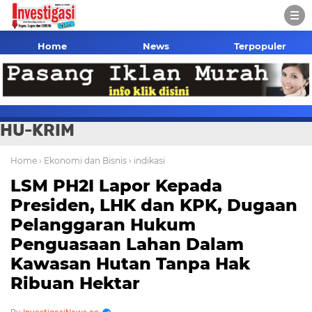
Home
News
Terpopuler
HU-KRIM
Home
› Ekonomi dan Bisnis
› indikasi
LSM PH2I Lapor Kepada
Presiden, LHK dan KPK, Dugaan
Pelanggaran Hukum
Penguasaan Lahan Dalam
Kawasan Hutan Tanpa Hak
Ribuan Hektar