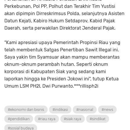
Perkebunan, Pol PP, Polhut dan Terakhir Tim Yustisi
akan dipimpin Dirreskrimsus Polda, selanjutnya Asisten
Datun Kejati, Kabiro Hukum Setdaprov, Kabid Pajak
Daerah, serta perwakilan Direktorat Jenderal Pajak.
"Kami apresiasi upaya Pemerintah Propinsi Riau yang
telah membentuk Satgas Penertiban Sawit Illegal ini.
Saya yakin tim Syamsuar akan mampu memberantas
oknum-oknum perambah hutan. Seperti oknum
korporasi di Kabupaten Siak yang sedang kami
laporkan hingga ke Presiden Jokowi ini", tutup Ketua
Umum LSM PH2I, Dwi Purwanto.***rillisph2i
#ekonomi dan bisnis
#indikasi
#nasional
#news
#pendidikan
#riau raya
#siak raya
#sindikat
#sosial budaya