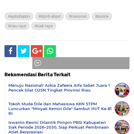
#apbd/apbn
#dprd-abpd
#nasional
#politik
#riau raya
#siak raya
Rekomendasi Berita Terkait
Komentar
Menuju Nasional! Azkia Zafeera Arfa Sabet Juara 1
Pencak Silat O2SN Tingkat Provinsi Riau
Tokoh Muda Dile dan Mahasiswa KKN STPM
Luncurkan "Minyak Kemiri Dile" Sambut HUT Ke-81
RI
Iswanto Resmi Dilantik Pimpin PBSI Kabupaten
Siak Periode 2026–2030, Siap Perkuat Pembinaan
Atlet Berprestasi