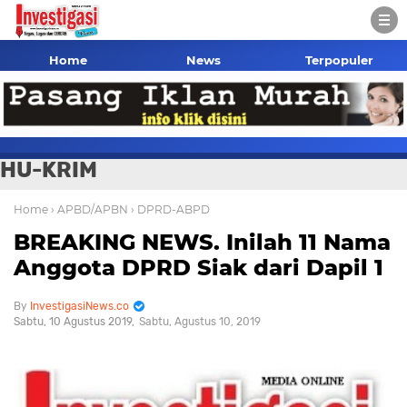
Home
News
Terpopuler
HU-KRIM
Home
› APBD/APBN
› DPRD-ABPD
BREAKING NEWS. Inilah 11 Nama
Anggota DPRD Siak dari Dapil 1
InvestigasiNews.co
Sabtu, 10 Agustus 2019
Sabtu, Agustus 10, 2019