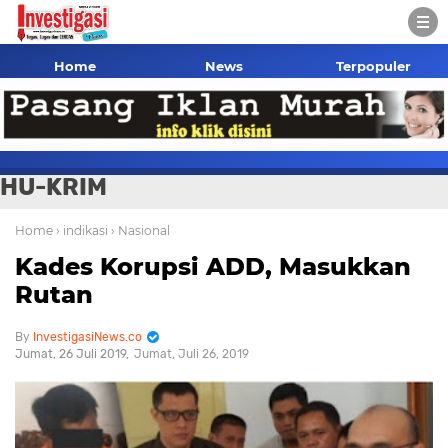
Home
News
Terpopuler
HU-KRIM
Home
› indikasi
› Nasional
Kades Korupsi ADD, Masukkan
Rutan
InvestigasiNews.co
Jumat, 26 Juli 2019
Jumat, Juli 26, 2019