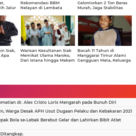
t,
Rekomendasi BBM
Gelontorkan 2 Ton Beras
ih Jalur
Nelayan di Lembata
Murah, Jaga Stabilitas
g PTUN
Dibantah Dinas Perikanan
Harga dan Daya Beli
Warga
n Siak,
Warisan Kesultanan Siak
Bocah 11 Tahun di
, Apa
Memikat Ulama Maroko,
Manggarai Timur Alami
Dari Istana hingga Makam
Gangguan Mata, Keluarga
Sultan
Berharap Bantuan untuk
Operasi di Surabaya
atian dr. Alex Cristo Loris Mengarah pada Bunuh Diri
in, Warga Desak APH Usut Dugaan Pelaku dan Kebakaran 2021
epak Bola se-Lebak Berebut Gelar dan Lahirkan Bibit Atlet
 Ditangkap.