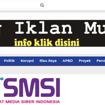
Politik
Korupsi
Riau Raya
APBD
Proyek
Pend