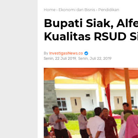
Home
› Ekonomi dan Bisnis
› Pendidikan
Bupati Siak, Alf
Kualitas RSUD S
InvestigasiNews.co
Senin, 22 Juli 2019
Senin, Juli 22, 2019