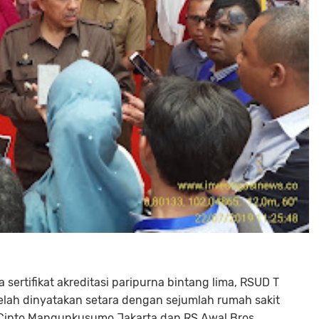
 sertifikat akreditasi paripurna bintang lima, RSUD T
i telah dinyatakan setara dengan sejumlah rumah sakit
S Cipto Mangunkusumo Jakarta dan RS Awal Bros