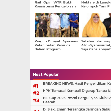
Raih Opini WTP, Bukti
Hektare di Langka
Konsistensi Pengelolaan
Kelompok Tani Pil
Keuangan Daerah
Politik Ketimban
Wagub Dimyati Apresiasi
Setahun Memimpi
Keterlibatan Pemuda
Afni-Syamsurizal
dalam Program
Saja Capaiannya?
Ketahanan Pangan
Most Popular
BREAKING NEWS. Hasil Penyelidikan Kem
HPK Temusai Kembali Digarap Tanpa Iz
BIL Cup 2026 Resmi Bergulir, 33 Klub S
Daerah
Di Siak, Enam Tersangka Jaringan Sabu