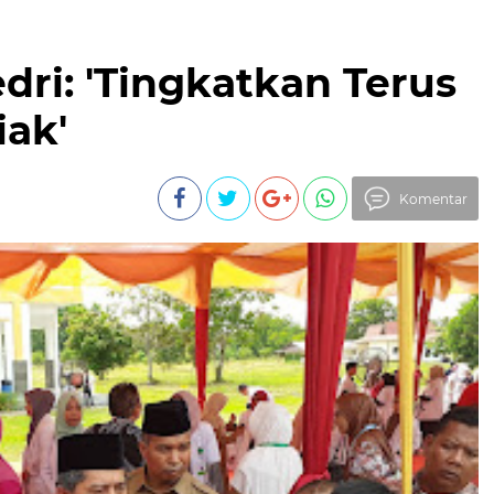
edri: 'Tingkatkan Terus
iak'
Komentar