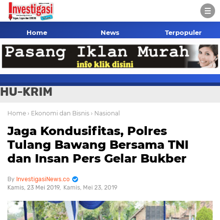
Home
News
Terpopuler
HU-KRIM
Home
› Ekonomi dan Bisnis
› Nasional
Jaga Kondusifitas, Polres
Tulang Bawang Bersama TNI
dan Insan Pers Gelar Bukber
InvestigasiNews.co
Kamis, 23 Mei 2019
Kamis, Mei 23, 2019